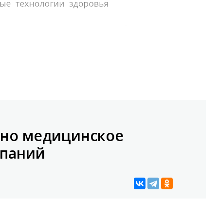
ано медицинское
мпаний