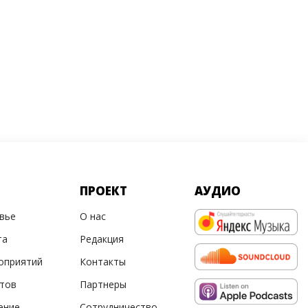
ПРОЕКТ
АУДИО
овье
О нас
та
Редакция
оприятий
Контакты
ртов
Партнеры
ение
Сотрудничество