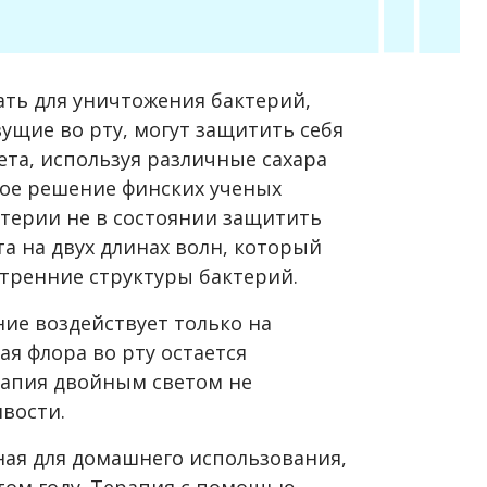
ать для уничтожения бактерий,
вущие во рту, могут защитить себя
ета, используя различные сахара
вое решение финских ученых
актерии не в состоянии защитить
та на двух длинах волн, который
утренние структуры бактерий.
ние воздействует только на
ая флора во рту остается
рапия двойным светом не
вости.
ная для домашнего использования,
том году. Терапия с помощью