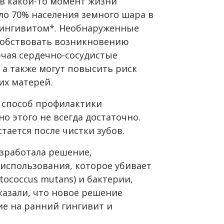
 в какой-то момент жизни
оло 70% населения земного шара в
гингивитом*. Необнаруженные
собствовать возникновению
ючая сердечно-сосудистые
, а также могут повысить риск
их матерей.
й способ профилактики
но этого не всегда достаточно.
тается после чистки зубов.
азработала решение,
использования, которое убивает
tococcus mutans) и бактерии,
азали, что новое решение
е на ранний гингивит и