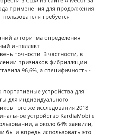
брести в США на сайте AliveCor за
 года применения для продолжения
т пользователя требуется
аний алгоритма определения
нный интеллект
ень точности. В частности, в
влении признаков фибрилляции
тавила 96,6%, а специфичность -
о портативные устройства для
ты для индивидуального
иков того же исследования 2018
инальное устройство KardiaMobile
ользовании, а около 64% заявили,
ли бы и впредь использовать это