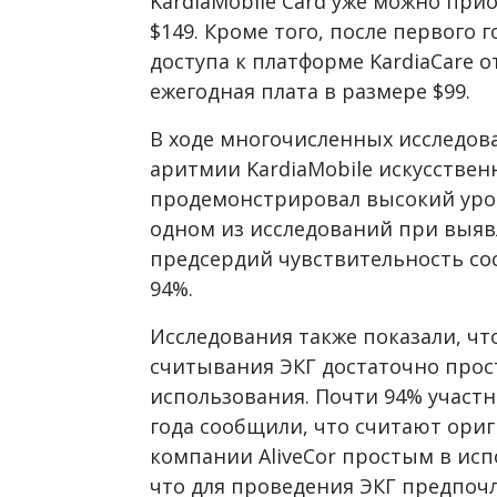
KardiaMobile Card уже можно прио
$
149. Кроме того, после первого
доступа к платформе KardiaCare о
ежегодная плата в размере
$
99.
В ходе многочисленных исследов
аритмии KardiaMobile искусстве
продемонстрировал высокий уров
одном из исследований при выя
предсердий чувствительность сос
94%.
Исследования также показали, чт
считывания ЭКГ достаточно прос
использования. Почти 94% участн
года сообщили, что считают ориг
компании AliveCor простым в исп
что для проведения ЭКГ предпоч