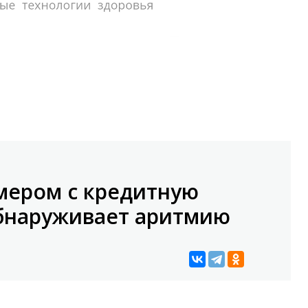
змером с кредитную
обнаруживает аритмию