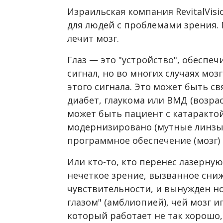
Израильская компания RevitalVis
для людей с проблемами зрения. П
лечит мозг.
Глаз — это "устройство", обесп
сигнал, но во многих случаях моз
этого сигнала. Это может быть св
диабет, глаукома или ВМД (возра
может быть пациент с катарактой
модернизировано (мутные линзы
программное обеспечение (мозг) 
Или кто-то, кто перенес лазерну
нечеткое зрение, вызванное сни
чувствительности, и вынужден но
глазом" (амблиопией), чей мозг и
который работает не так хорошо, 