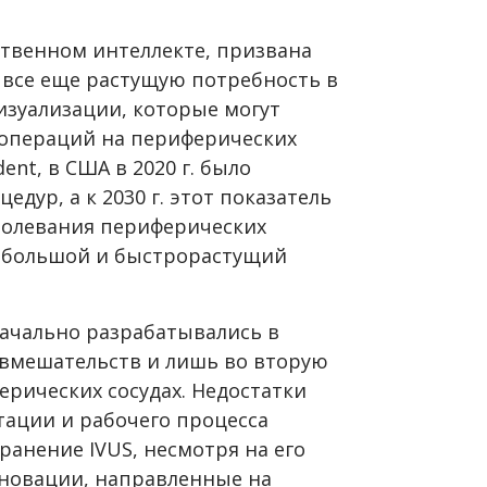
ственном интеллекте, призвана
все еще растущую потребность в
изуализации, которые могут
 операций на периферических
ent, в США в 2020 г. было
едур, а к 2030 г. этот показатель
аболевания периферических
й большой и быстрорастущий
ачально разрабатывались в
вмешательств и лишь во вторую
рических сосудах. Недостатки
тации и рабочего процесса
анение IVUS, несмотря на его
новации, направленные на