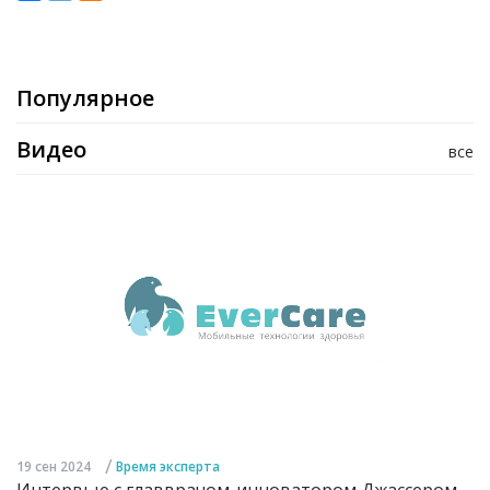
Популярное
Видео
все
/
19 сен 2024
Время эксперта
Интервью с главврачом-инноватором Джассером