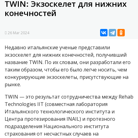
TWIN: Экзоскелет для нижних
конечностей
26 Mar 2024
Недавно
итальянские ученые представили
экзоскелет для нижних конечностей, получивший
название TWIN. По их словам, они разработали его
таким образом, чтобы его было легче носить, чем
конкурирующие экзоскелеты, присутствующие на
рынке.
TWIN — это результат сотрудничества между Rehab
Technologies IIT
(
совместн
ая
лаборатори
я
Итальянского технологического института
и
Центр
а
протезирования INAIL
)
и
протезн
ого
подразделени
я
Национального института
страхования от несчастных случаев на