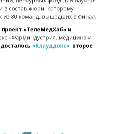
аний, венчурных фондов и научно-
и в состав жюри, которому
 из 80 команд, вышедших в финал.
л
проект «ТелеМедХаб» и
еке «Фарминдустрия, медицина и
 досталось
«Клауддокс»
,
второе