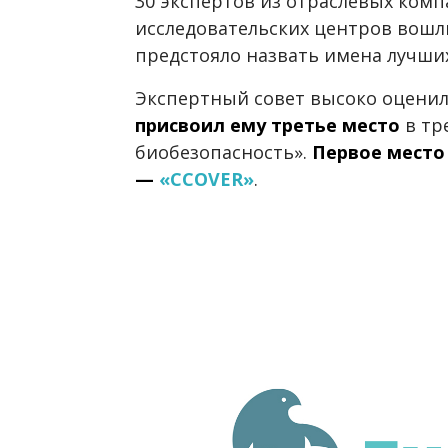
30 экспертов из отраслевых комп
исследовательских центров вошл
предстояло назвать имена лучших
Экспертный совет высоко оцени
присвоил ему третье место
в тр
биобезопасность».
Первое место
—
«CCOVER»
.