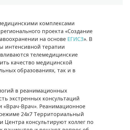
медицинскими комплексами
 регионального проекта «Создание
равоохранении на основе
ЕГИСЗ
». В
ы интенсивной терапии
авливаются телемедицинские
сить качество медицинской
ьных образованиях, так и в
ологий в реанимационных
сть экстренных консультаций
ги «Врач-Врач». Реанимационное
 режиме 24х7 Территориальный
и Центра консультируют коллег по
х пациентов и решают вопрос об