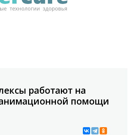
лексы работают на
еанимационной помощи
и