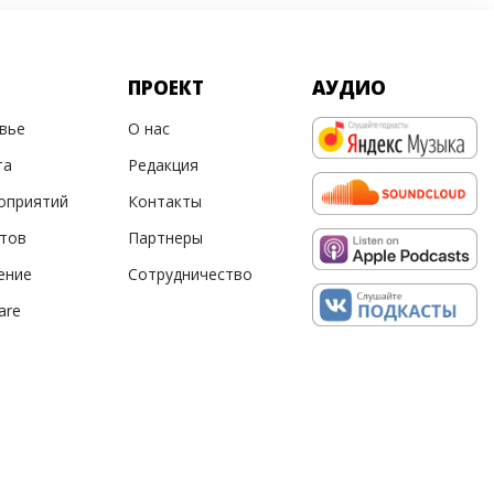
ПРОЕКТ
АУДИО
овье
О нас
та
Редакция
оприятий
Контакты
ртов
Партнеры
ение
Сотрудничество
are