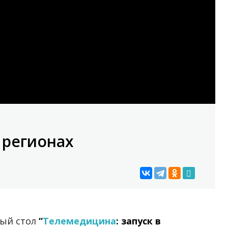
 регионах
лый стол
“
Телемедицина
: запуск в