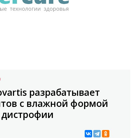
Й
ovartis разрабатывает
тов с влажной формой
 дистрофии