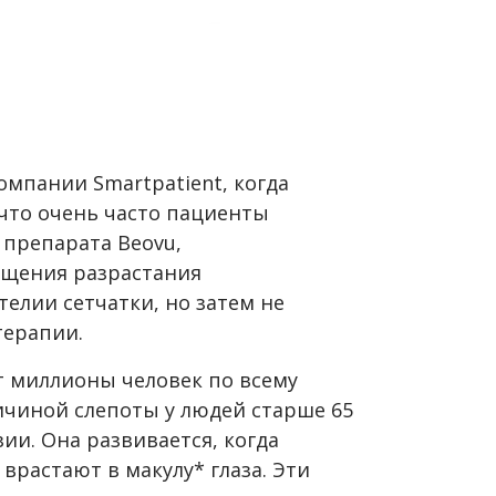
омпании Smartpatient, когда
 что очень часто пациенты
 препарата Beovu,
ащения разрастания
елии сетчатки, но затем не
терапии.
 миллионы человек по всему
ичиной слепоты у людей старше 65
зии. Она развивается, когда
растают в макулу* глаза. Эти