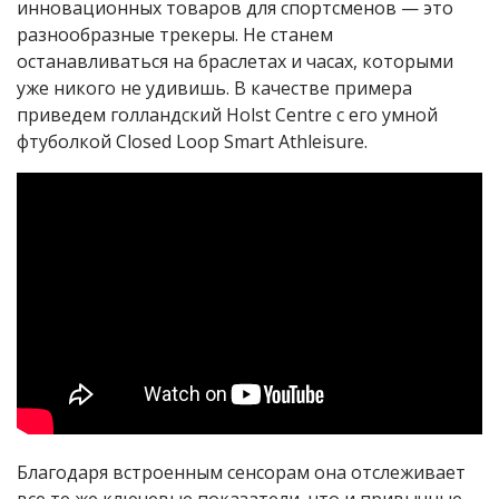
инновационных товаров для спортсменов — это
разнообразные трекеры. Не станем
останавливаться на браслетах и часах, которыми
уже никого не удивишь. В качестве примера
приведем голландский Holst Centre с его умной
фтуболкой Closed Loop Smart Athleisure.
Благодаря встроенным сенсорам она отслеживает