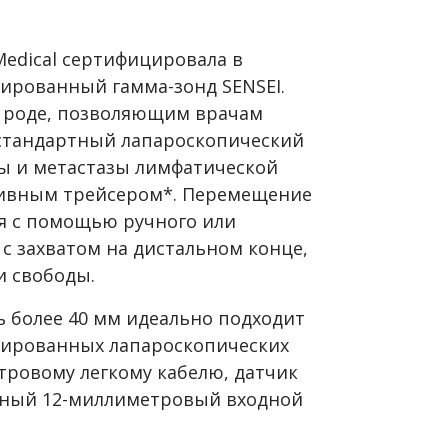
Medical сертифицировала в
ированный гамма-зонд SENSEI.
м роде, позволяющим врачам
и стандартный лапароскопический
лы и метастазы лимфатической
тивным трейсером*. Перемещение
ся с помощью ручного или
с захватом на дистальном конце,
и свободы.
 более 40 мм идеально подходит
изированных лапароскопических
тровому легкому кабелю, датчик
ртный 12-миллиметровый входной