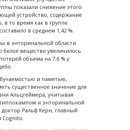
уппы показали снижение этого
зующей устройство, содержание
, в то время как в группе
оставило в среднем 1,42 %.
ны в энторинальной области
to белое вещество увеличилось
потерей объема на 7,6 % у
цебо.
 обучаемостью и памятью,
меть существенное значение для
зни Альцгеймера, учитывая
 гиппокампом и энторинальной
л доктор Ральф Керн, главный
Cognito.