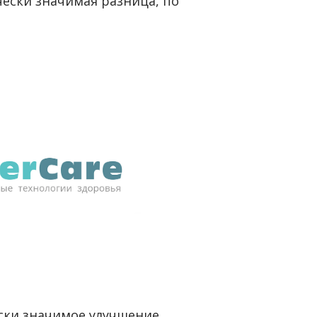
чески значимая разница, по
ски значимое улучшение