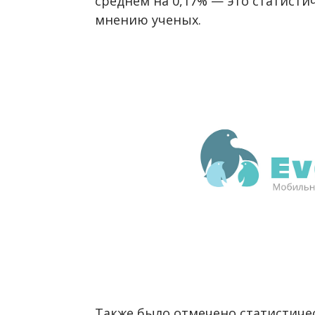
среднем на 0,17% — это статисти
мнению ученых.
Также было отмечено статистиче