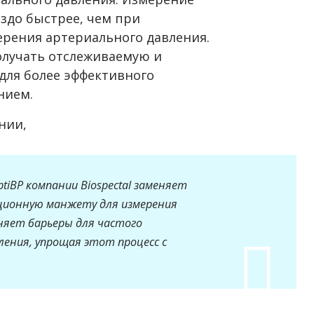
аздо быстрее, чем при
рения артериального давления.
олучать отслеживаемую и
ля более эффективного
нием.
нии,
iBP компании Biospectal заменяет
ционную манжету для измерения
няет барьеры для частого
ения, упрощая этот процесс с