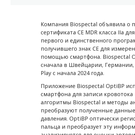
Компания Biospectal объявила о 
сертификата CE MDR класса IIa д
первого и единственного програ
получившего знак CE для измерен
помощью смартфона. Biospectal O
сначала в Швейцарии, Германии,
Play с начала 2024 года.
Приложение Biospectal OptiBP ис
смартфона для записи кровотока 
алгоритмы Biospectal и методы а
преобразуют полученные данные 
давления. OptiBP оптически реги
пальца и преобразует эту информ
анализируется для оценки артер