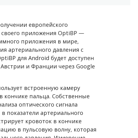
получении европейского
ля своего приложения OptiBP —
ммного приложения в мире,
ия артериального давления с
ptiBP для Android будет доступен
 Австрии и Франции через Google
пользует встроенную камеру
в кончике пальца. Собственные
нализа оптического сигнала
в показатели артериального
стрирует кровоток в кончике
ацию в пульсовую волну, которая
иального давления. Измерение