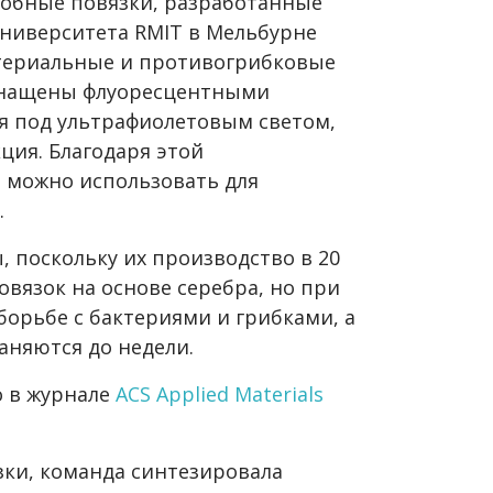
обные повязки, разработанные
университета RMIT в Мельбурне
ктериальные и противогрибковые
оснащены флуоресцентными
ся под ультрафиолетовым светом,
ция. Благодаря этой
 можно использовать для
.
 поскольку их производство в 20
овязок на основе серебра, но при
борьбе с бактериями и грибками, а
аняются до недели.
о в журнале
ACS Applied Materials
зки, команда синтезировала