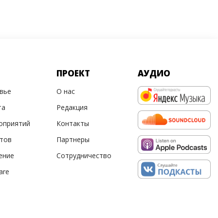
ПРОЕКТ
АУДИО
овье
О нас
та
Редакция
оприятий
Контакты
ртов
Партнеры
ение
Сотрудничество
are