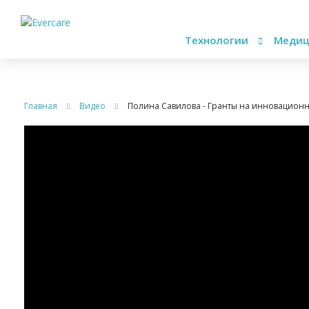
Технологии
Медиц
Главная
Видео
Полина Савилова - Гранты на инновацион