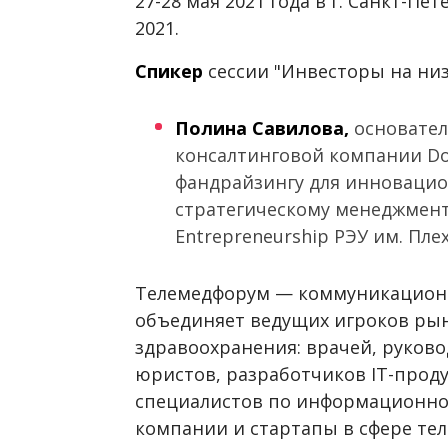
27-28 мая 2021 года в г. Санкт-П
2021.
Спикер
сессии "Инвесторы на низк
Полина Савилова,
основател
консалтинговой компании Doc
фандрайзингу для инновацио
стратегическому менеджмент
Entrepreneurship РЭУ им. Пле
Телемедфорум — коммуникационн
объединяет ведущих игроков ры
здравоохранения: врачей, руков
юристов, разработчиков IT-прод
специалистов по информационно
компании и стартапы в сфере те