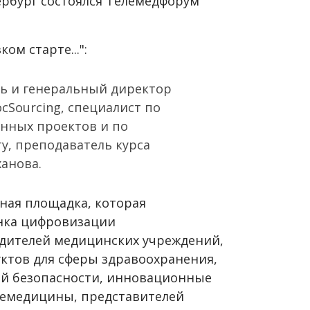
етербург состоялся Телемедфорум
ом старте...":
ь и генеральный директор
Sourcing, специалист по
нных проектов и по
у, преподаватель курса
ханова.
ая площадка, которая
нка цифровизации
одителей медицинских учреждений,
уктов для сферы здравоохранения,
й безопасности, инновационные
лемедицины, представителей