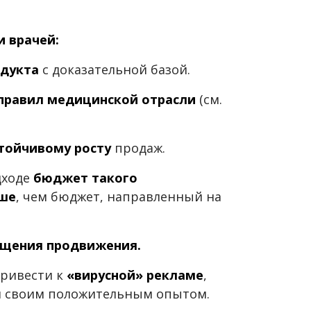
 врачей:
одукта
с доказательной базой.
правил медицинской отрасли
(см.
тойчивому росту
продаж.
дходе
бюджет такого
ше
, чем бюджет, направленный на
ащения продвижения.
привести к
«вирусной» рекламе
,
ом своим положительным опытом.