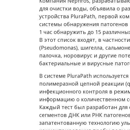
Компания
Nephros
, разрабатыва
для очистки воды, объявила о ра
устройства PluraPath, первой к
системы обнаружения патогенов
1 час обнаружить до 15 различны
В этот список входят, в частност
(Pseudomonas), шигелла, сальмон
палочка, норовирус и другие по
бактериальные и вирусные патог
В системе PluraPath используетс
полимеразной цепной реакции (q
инфекционного контроля в режим
информацию о количественном со
Каждый тест был разработан для
сегментов ДНК или РНК патогено
запатентованную технологию ул