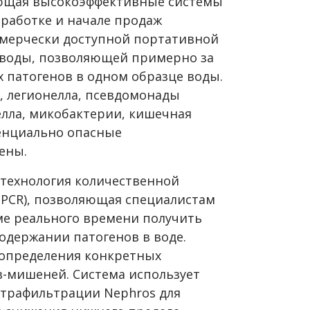
ющая высокоэффективные системы
зработке и начале продаж
оммерчески доступной портативной
 воды, позволяющей примерно за
х патогенов в одном образце воды.
и, легионелла, псевдомонады
елла, микобактерии, кишечная
тенциально опасные
ены.
я технология количественной
PCR), позволяющая специалистам
е реального времени получить
держании патогенов в воде.
 определения конкретных
в-мишеней. Система использует
ьтрафильтрации Nephros для