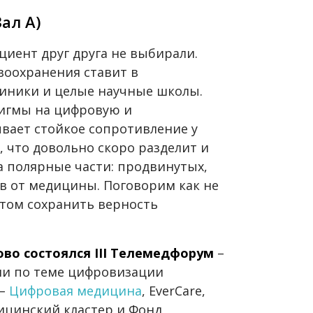
Зал А)
циент друг друга не выбирали.
воохранения ставит в
линики и целые научные школы.
игмы на цифровую и
вает стойкое сопротивление у
 что довольно скоро разделит и
а полярные части: продвинутых,
в от медицины. Поговорим как не
 этом сохранить верность
ово состоялся III Телемедфорум
–
ии по теме цифровизации
 –
Цифровая медицина
, EverCare,
цинский кластер и Фонд