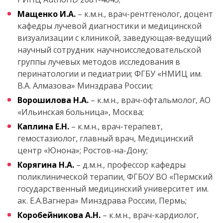
Мащенко И.А.
– к.м.н., врач-рентгенолог, доцент
кафедры лучевой диагностики и медицинской
визуализации с клиникой, заведующая-ведущий
научный сотрудник научноисследовательской
группы лучевых методов исследования в
перинатологии и педиатрии; ФГБУ «НМИЦ им.
В.А. Алмазова» Минздрава России;
Ворошилова Н.А.
– к.м.н., врач-офтальмолог, АО
«Ильинская больница», Москва;
Каплина Е.Н.
– к.м.н., врач-терапевт,
гемостазиолог, главный врач, Медицинский
центр «Юнона»; Ростов-на-Дону;
Корягина Н.А.
– д.м.н., профессор кафедры
поликлинической терапии, ФГБОУ ВО «Пермский
государственный медицинский университет им.
ак. Е.А.Вагнера» Минздрава России, Пермь;
Коробейникова А.Н.
– к.м.н., врач-кардиолог,