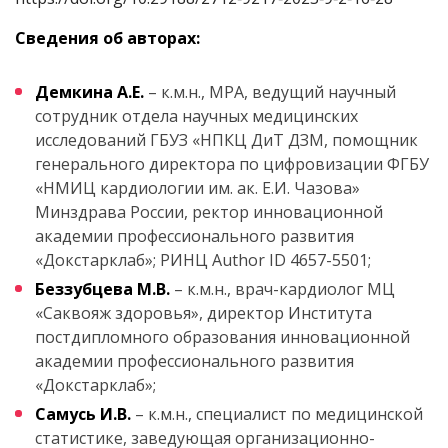
Сведения об авторах:
Демкина А.Е.
– к.м.н., МРА, ведущий научный
сотрудник отдела научных медицинских
исследований ГБУЗ «НПКЦ ДиТ ДЗМ, помощник
генерального директора по цифровизации ФГБУ
«НМИЦ кардиологии им. ак. Е.И. Чазова»
Минздрава России, ректор инновационной
академии профессионального развития
«Докстарклаб»; РИНЦ Author ID 4657-5501;
Беззубцева М.В.
– к.м.н., врач-кардиолог МЦ
«Саквояж здоровья», директор Института
постдипломного образования инновационной
академии профессионального развития
«Докстарклаб»;
Самусь И.В.
– к.м.н., специалист по медицинской
статистике, заведующая организационно-