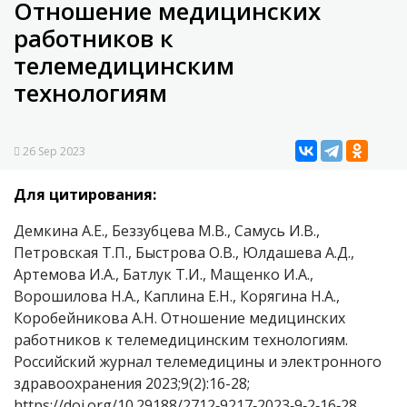
Отношение медицинских
работников к
телемедицинским
технологиям
26 Sep 2023
Для цитирования:
Демкина А.Е., Беззубцева М.В., Самусь И.В.,
Петровская Т.П., Быстрова О.В., Юлдашева А.Д.,
Артемова И.А., Батлук Т.И., Мащенко И.А.,
Ворошилова Н.А., Каплина Е.Н., Корягина Н.А.,
Коробейникова А.Н. Отношение медицинских
работников к телемедицинским технологиям.
Российский журнал телемедицины и электронного
здравоохранения 2023;9(2):16-28;
https://doi.org/10.29188/2712‑9217‑2023‑9‑2‑16‑28