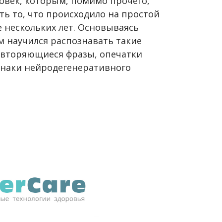
овек, которым, помимо прочего,
ь то, что происходило на простой
е нескольких лет. Основываясь
тм научился распознавать такие
повторяющиеся фразы, опечатки
знаки нейродегенеративного