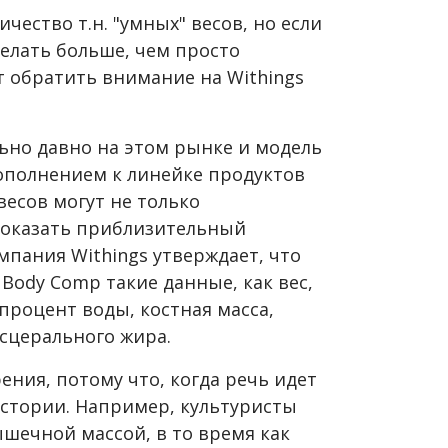
чество т.н. "умных" весов, но если
елать больше, чем просто
ит обратить внимание на Withings
ьно давно на этом рынке и модель
ополнением к линейке продуктов
есов могут не только
 показать приблизительный
мпания Withings утверждает, что
т
Body Comp
такие данные, как вес,
процент воды, костная масса,
исцерального жира.
ния, потому что, когда речь идет
 истории. Например, культуристы
шечной массой, в то время как