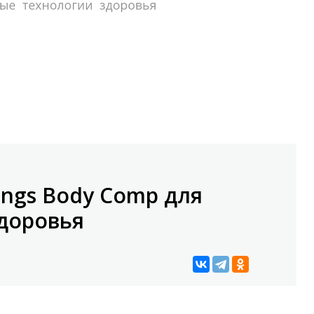
ings Body Comp для
доровья