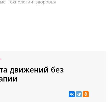
Т
ата движений без
апии