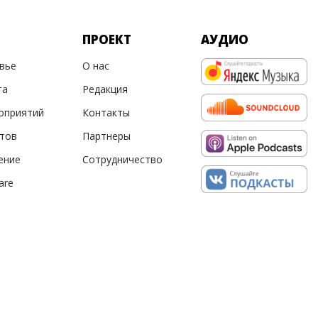
ПРОЕКТ
АУДИО
овье
О нас
та
Редакция
оприятий
Контакты
ртов
Партнеры
ение
Сотрудничество
are