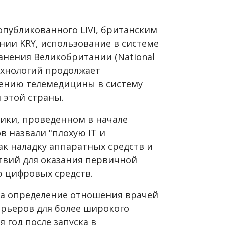
опубликованного LIVI, британским
ии KRY, использование в системе
анения Великобритании (
National
хнологий продолжает
ению телемедицины в систему
этой страны.
тики, проведенном в начале
ов назвали "плохую
IT
и
ак
наладку аппаратных средств и
твий для оказания первичной
 цифровых средств.
на определение отношения врачей
арьеров для более широкого
 год после запуска в