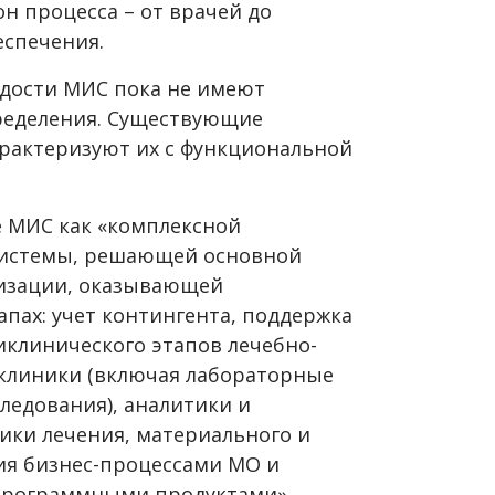
н процесса – от врачей до
еспечения.
одости МИС пока не имеют
ределения. Существующие
рактеризуют их с функциональной
ие МИС как «комплексной
истемы, решающей основной
низации, оказывающей
апах: учет контингента, поддержка
иклинического этапов лечебно-
аклиники (включая лабораторные
ледования), аналитики и
ики лечения, материального и
ния бизнес-процессами МО и
программными продуктами».