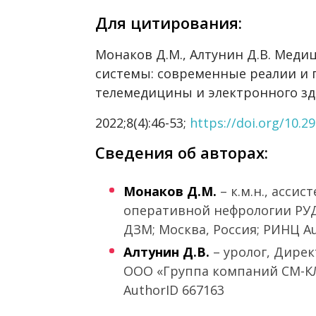
Для цитирования:
Монаков Д.М., Алтунин Д.В. Мед
системы: современные реалии и 
телемедицины и электронного з
2022;8(4):46-53;
https://doi.org/10.2
Сведения об авторах:
Монаков Д.М.
– к.м.н., асси
оперативной нефрологии РУДН
ДЗМ; Москва, Россия; РИНЦ A
Алтунин Д.В.
– уролог, Дире
ООО «Группа компаний СМ-КЛ
AuthorID 667163