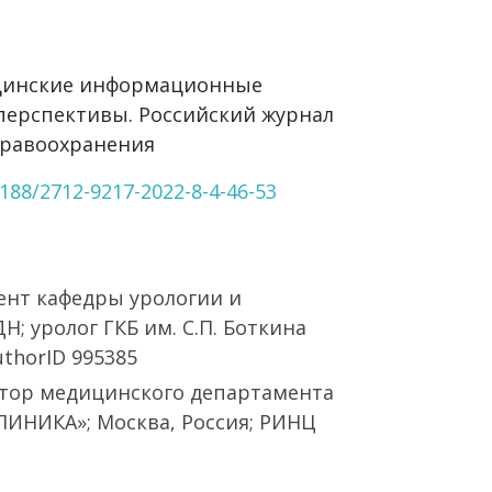
ицинские информационные
перспективы. Российский журнал
дравоохранения
9188/2712-9217-2022-8-4-46-53
стент кафедры урологии и
; уролог ГКБ им. С.П. Боткина
uthorID 995385
ктор медицинского департамента
ИНИКА»; Москва, Россия; РИНЦ