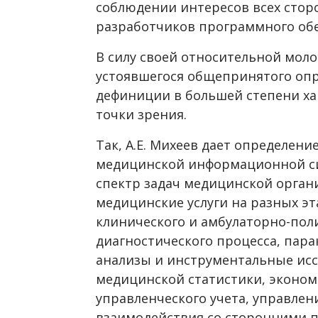
соблюдении интересов всех сторо
разработчиков программного об
В силу своей относительной мол
устоявшегося общепринятого оп
дефиниции в большей степени ха
точки зрения.
Так, А.Е. Михеев дает определен
медицинской информационной с
спектр задач медицинской орга
медицинские услуги на разных эт
клинического и амбулаторно-пол
диагностического процесса, пар
анализы и инструментальные исс
медицинской статистики, эконом
управленческого учета, управле
взаимодействия со сторонними 