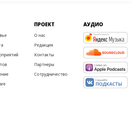
ПРОЕКТ
АУДИО
овье
О нас
та
Редакция
оприятий
Контакты
ртов
Партнеры
ение
Сотрудничество
are