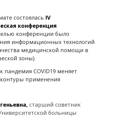
рмате состоялась
IV
еская конференция
Целью конференции было
ания информационных технологий
качества медицинской помощи в
ческой зоны).
ак пандемия COVID19 меняет
е контуры применения
геньевна,
старший советник
 Университетской больницы