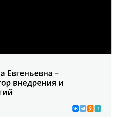
а Евгеньевна –
тор внедрения и
гий