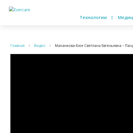
Технологии
Медиц
Главная
Видео
Мананкова-Бюе Светлана Евгеньевна – Пан