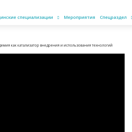
инские специализации
Мероприятия
Спецраздел
демия как катализатор внедрения и использования технологий