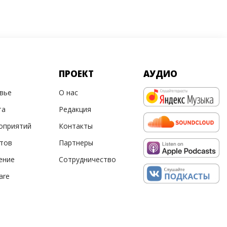
ПРОЕКТ
АУДИО
овье
О нас
та
Редакция
оприятий
Контакты
ртов
Партнеры
ение
Сотрудничество
are