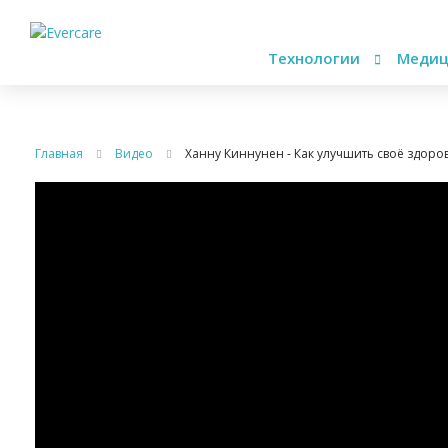
Технологии
Медиц
Главная
Видео
Ханну Киннунен - Как улучшить своё здоро