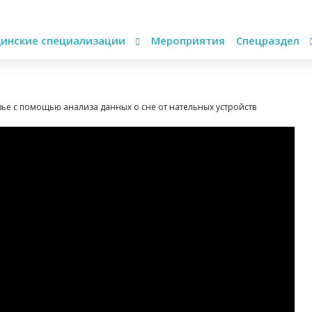
инские специализации
Мероприятия
Спецраздел
вье с помощью анализа данных о сне от нательных устройств