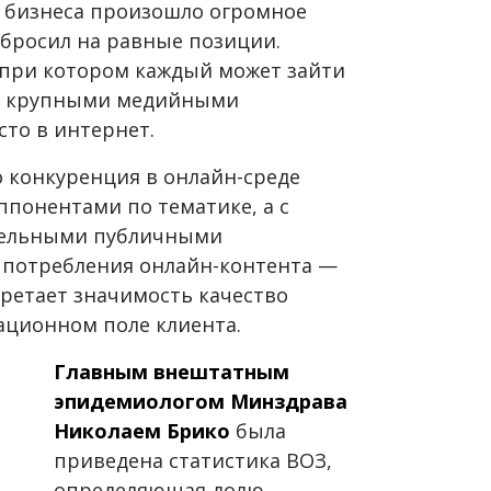
я бизнеса произошло огромное
тбросил на равные позиции.
 при котором каждый может зайти
 с крупными медийными
то в интернет.
о конкуренция в онлайн-среде
ппонентами по тематике, а с
тельными публичными
 потребления онлайн-контента —
ретает значимость качество
ационном поле клиента.
Главным внештатным
эпидемиологом Минздрава
Николаем Брико
была
приведена статистика ВОЗ,
определяющая долю