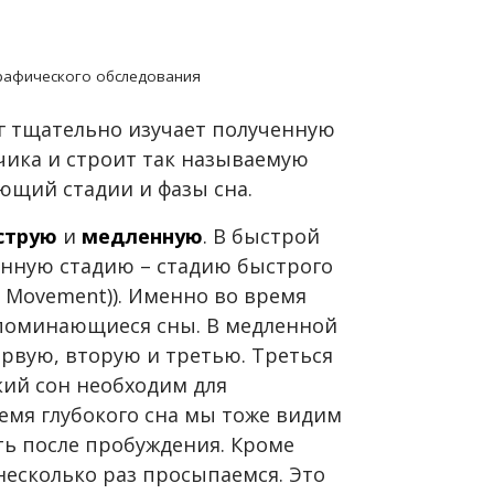
рафического обследования
г тщательно изучает полученную
тчика и строит так называемую
ющий стадии и фазы сна.
струю
и
медленную
. В быстрой
енную стадию – стадию быстрого
e Movement)). Именно во время
апоминающиеся сны. В медленной
ервую, вторую и третью. Треться
окий сон необходим для
емя глубокого сна мы тоже видим
ть после пробуждения. Кроме
 несколько раз просыпаемся. Это