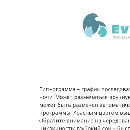
Гипнограмма – график последоват
ночи. Может размечаться вручну
может быть размечен автомати
программы. Красным цветом выде
Обратите внимание на чередован
цикличность: глубокий сон – бы