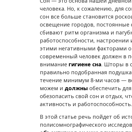
Сон — это основа нашей дневной 
человека. Но, к сожалению, для 
сон все больше становится роско
освещение городов, постоянные 
сбивают ритм организма и пагуб
работоспособности, настроении и
этими негативными факторами 
современный человек должен в п
внимание
гигиене сна
. Шторы в 
правильно подобранная подушка 
течение минимум 8-ми часов — в
можем и
должны
обеспечить для
обезопасить свой сон и отдых, ч
активность и работоспособность.
В этой статье речь пойдет об ис
полисомнографического исследов