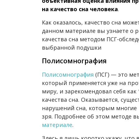
объективная оценка влияния п
на качество сна человека
.
Как оказалось, качество сна може
данном материале вы узнаете о 
качества сна методом ПСГ-обслед
выбранной подушки
Полисомнография
Полисомнография
(ПСГ) — это ме
который применяется уже на про
миру, и зарекомендовал себя как
качества сна. Оказывается, суще
нарушений сна, которым многие 
зря. Подробнее об этом методе 
материале
.
Здесь я лишь коротко укажу, что