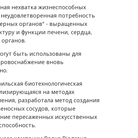
ная нехватка жизнеспособных
а неудовлетворенная потребность
нерных органов" - выращенных
туру и функции печени, сердца,
 органов.
могут быть использованы для
кровоснабжение вновь
но.
аильская биотехнологическая
ализирующаяся на методах
ения, разработала метод создания
веносных сосудов, которые
ение пересаженных искусственных
способность.