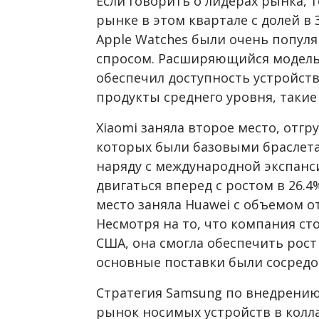
Если говорить о лидерах рынка, 
рынке в этом квартале с долей в 3
Apple Watches были очень попул
спросом. Расширяющийся модельн
обеспечил доступность устройст
продукты среднего уровня, такие 
Xiaomi
заняла второе место, отгру
которых были базовыми браслета
наряду с международной экспан
двигаться вперед с ростом в 26.4
место заняла Huawei с объемом от
Несмотря на то, что компания ст
США, она смогла обеспечить рост 
основные поставки были сосредо
Стратегия Samsung по внедрению
рынок носимых устройств в колл