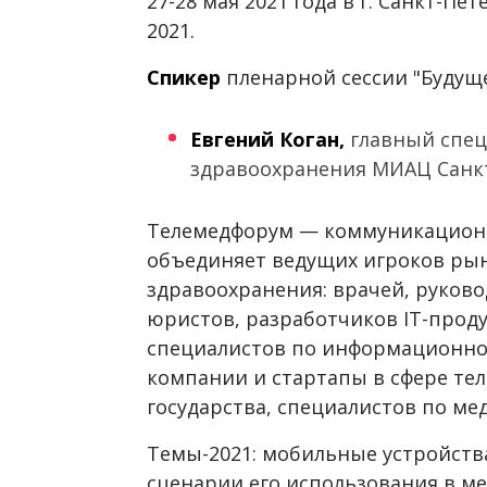
27-28 мая 2021 года в г. Санкт-П
2021.
Спикер
пленарной сессии "Будуще
Евгений Коган,
главный спец
здравоохранения МИАЦ Санкт
Телемедфорум — коммуникационн
объединяет ведущих игроков ры
здравоохранения: врачей, руков
юристов, разработчиков IT-прод
специалистов по информационно
компании и стартапы в сфере те
государства, специалистов по ме
Темы-2021: мобильные устройств
сценарии его использования в ме