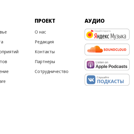
ПРОЕКТ
АУДИО
овье
О нас
та
Редакция
оприятий
Контакты
ртов
Партнеры
ение
Сотрудничество
are