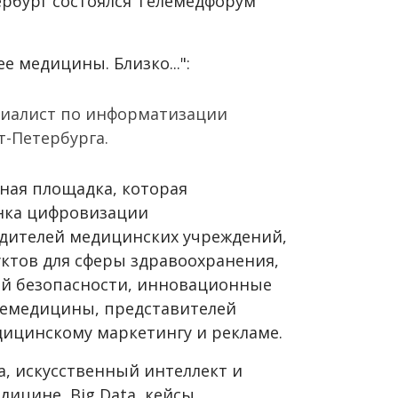
етербург состоялся Телемедфорум
е медицины. Близко...":
иалист по информатизации
-Петербурга.
ая площадка, которая
нка цифровизации
одителей медицинских учреждений,
уктов для сферы здравоохранения,
й безопасности, инновационные
лемедицины, представителей
дицинскому маркетингу и рекламе.
а, искусственный интеллект и
дицине, Big Data, кейсы