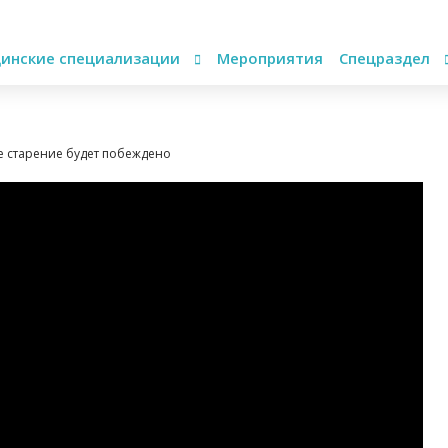
инские специализации
Мероприятия
Спецраздел
де старение будет побеждено