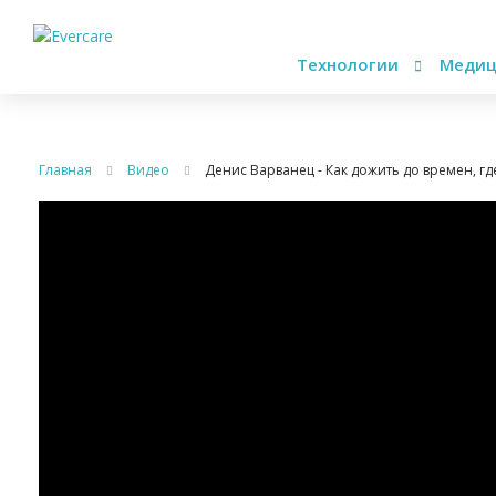
Технологии
Медиц
Главная
Видео
Денис Варванец - Как дожить до времен, г