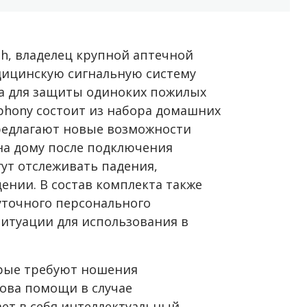
h, владелец крупной аптечной
дицинскую сигнальную систему
а для защиты одиноких пожилых
phony состоит из набора домашних
редлагают новые возможности
на дому после подключения
ут отслеживать падения,
ении. В состав комплекта также
уточного персонального
итуации для использования в
орые требуют ношения
зова помощи в случае
ет в себя интеллектуальный