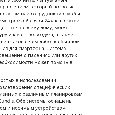
управлением, который позволяет
пекунам или сотрудникам службы
ме громкой связи 24 часа в сутки
щенные по всему дому, могут
ру и качество воздуха, а также
твенников о чем-либо необычном
ия для смартфона. Система
овещение о падениях или других
необходимости может помочь в
ростых в использовании
довлетворения специфических
бленных к различным планировкам
l Bundle. Обе системы оснащены
ом и носимым устройством
комплекте также имеются датчики