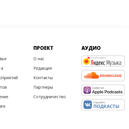
ПРОЕКТ
АУДИО
овье
О нас
та
Редакция
оприятий
Контакты
ртов
Партнеры
ение
Сотрудничество
are