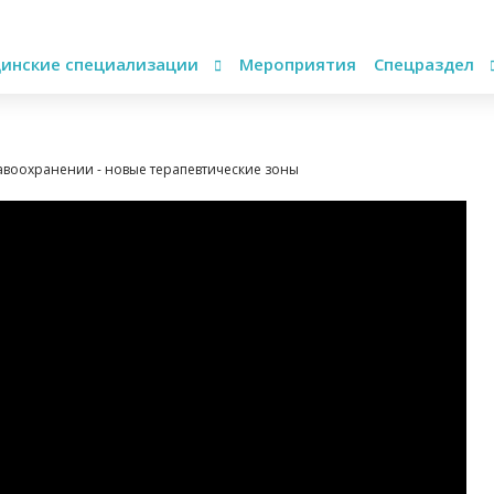
инские специализации
Мероприятия
Спецраздел
авоохранении - новые терапевтические зоны