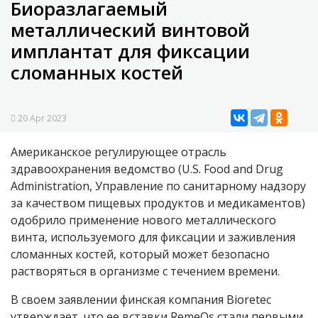
Биоразлагаемый
металлический винтовой
имплантат для фиксации
сломанных костей
20 Apr 2023
Американское регулирующее отрасль
здравоохранения ведомство (
U.S.
Food and Drug
Administration
,
Управление по санитарному надзору
за качеством пищевых продуктов и медикаментов)
одобрило применение нового металлического
винта, используемого для фиксации и заживления
сломанных костей, который может безопасно
растворяться в организме с течением времени.
В своем заявлении финская компания Bioretec
утверждает, что ее вставки RemeOs стали первыми