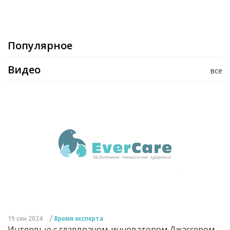
Популярное
Видео
все
/
19 сен 2024
Время эксперта
Интервью с главврачом-инноватором Джассером