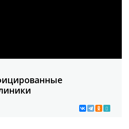
ифицированные
линики