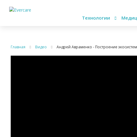
Технологии
Медиц
Главная
Видео
Андрей Авраменко - Построение экосистем