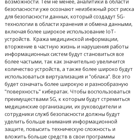
возможности
.
Тем
не
менее
,
аналитики
в
области
безопасности
уже
осознают
неизбежный
рост
риска
для
безопасности
данных
,
который
создадут
5G-
технологии
в
области
хранения
и
обмена
данными
,
включая
более
широкое
использование
IoT-
устройств
.
Кража
медицинской
информации
,
вторжение
в
частную
жизнь
и
нарушения работы
информационных систем
будут
становиться
все
более
частыми
,
так
как
значительно
увеличится
количество
устройств
,
а
также
более
широко будут
использоваться
виртуализация
и
"
облака
". Все это
будет
означать
более
широкую
и
разнообразную
"
поверхность"
кибератак
.
Чтобы
воспользоваться
преимуществами
5G,
к
которым
будут
стремиться
медицинские организации
,
их
руководители
и
сотрудники
служб
безопасности
должны
будут
уделить
больше
внимания информационной
защите
,
повысить
техническую
сложность
и
вложить
больше
средств
в
свои
программы