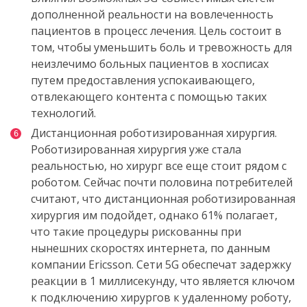
дополненной реальности
на
вовлеченность
пациентов в процесс лечения
.
Цель
состоит
в
том
,
чтобы
уменьшить
боль
и
тревожность для
неизлечимо
больных
пациентов
в
хосписах
путем
предоставления успокаивающего
,
отвлекающего
контента
с
помощью
таких
технологий
.
Дистанционная роботизированная хирургия.
Роботизированная хирургия уже стала
реальностью, но хирург все еще стоит рядом с
роботом. Сейчас почти половина потребителей
считают, что дистанционная роботизированная
хирургия им подойдет, однако 61% полагает,
что такие процедуры рискованны при
нынешних скоростях интернета, по данным
компании Ericsson. Сети 5G обеспечат задержку
реакции в 1 миллисекунду, что является ключом
к подключению хирургов к удаленному роботу,