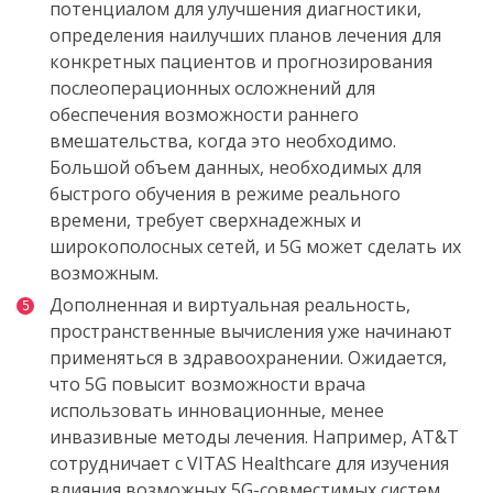
потенциалом
для
улучшения
диагностики
,
определения
наилучших
планов
лечения
для
конкретных
пациентов
и
прогнозирования
послеоперационных
осложнений
для
обеспечения
возможности
раннего
вмешательства
,
когда
это
необходимо
.
Большой
объем
данных
,
необходимых
для
быстрого
обучения
в
режиме
реального
времени
,
требует
сверхнадежных
и
широкополосных
сетей
,
и
5G
может
сделать
их
возможным
.
Дополненная
и
виртуальная
реальность,
пространственные
вычисления
уже
начинают
применяться
в
здравоохранении
.
Ожидается
,
что
5G
повысит
возможности врача
использовать инновационные
,
менее
инвазивные
методы
лечения
.
Например,
AT&T
сотрудничает
с
VITAS Healthcare
для
изучения
влияния
возможных
5G-
совместимых
систем