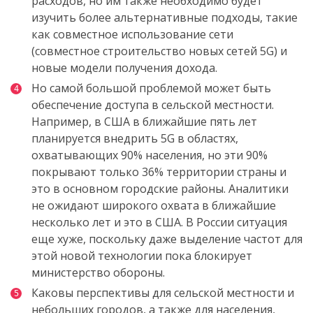
расходов, но им также необходимо будет
изучить более альтернативные подходы, такие
как совместное использование сети
(совместное строительство новых сетей 5G) и
новые модели получения дохода.
Но
самой
большой
проблемой
может
быть
обеспечение доступа
в
сельской
местности
.
Например, в США в
ближайшие
пять
лет
планируется
внедрить 5
G
в областях,
охватывающих
90%
населения
,
но
эти
90%
покрывают
только
36%
территории страны и
это
в
основном
городские
районы
.
Аналитики
не
ожидают
широкого
охвата
в ближайшие
несколько лет и это в США
.
В России ситуация
еще хуже, поскольку даже выделение частот для
этой новой технологии пока блокирует
министерство обороны.
Каковы перспективы для сельской местности и
небольших городов, а также для населения,