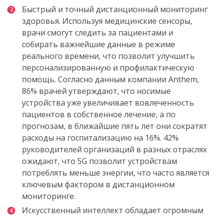
Быстрый
и
точный
дистанционный
мониторинг
здоровья.
Используя медицинские сенсоры
,
врачи
смогут
следить
за
пациентами
и
собирать
важнейшие
данные
в
режиме
реального
времени
,
что
позволит
улучшить
персонализированную
и
профилактическую
помощь
.
Согласно
данным компании
Anthem
,
86%
врачей
утверждают
,
что
носимые
устройства уже
увеличивает
вовлеченность
пациентов
в
собственное
лечение
,
а
по
прогнозам
,
в
ближайшие
пять
лет
они
сократят
расходы
на
госпитализацию
на
16%. 42
%
руководителей организаций в разных отраслях
ожидают
,
что
5G
позволит
устройствам
потреблять
меньше
энергии
,
что
часто является
ключевым
фактором
в
дистанционном
мониторинге
.
Искусственный
интеллект
обладает
огромным