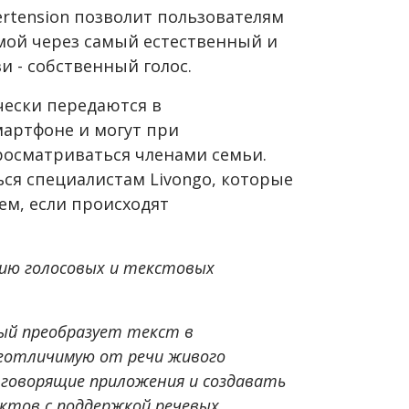
ertension позволит пользователям
емой через самый естественный и
и - собственный голос.
ески передаются в
артфоне и могут при
осматриваться членами семьи.
ься специалистам Livongo, которые
ем, если происходят
анию голосовых и текстовых
орый преобразует текст в
неотличимую от речи живого
 говорящие приложения и создавать
ктов с поддержкой речевых