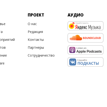
ПРОЕКТ
АУДИО
овье
О нас
та
Редакция
оприятий
Контакты
ртов
Партнеры
ение
Сотрудничество
are