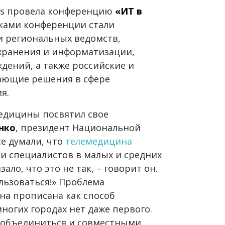
ews провела конференцию
«ИТ в
ками конференции стали
и региональных ведомств,
хранения и информатизации,
дений, а также российские и
ающие решения в сфере
я.
едицины посвятил свое
нко
, президент Национальной
е думали, что
телемедицина
и специалистов в малых и средних
ало, что это не так, – говорит он.
ьзоваться!» Проблема
она прописана как способ
ногих городах нет даже первого.
 объединиться и совместными