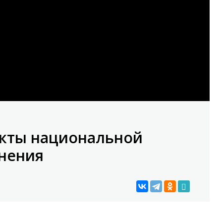
екты национальной
нения