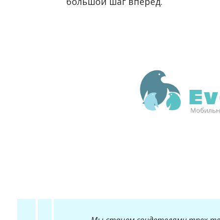
большой шаг вперед.
Мы станем свидетелями трех тех