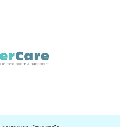
нологических "прыжков" в