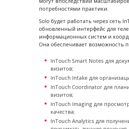
могут впоследствии масштабирова
потребностями практики.
Solo будет работать через сеть I
обновленный интерфейс для теле
информационных систем и коор
Она обеспечивает возможность п
InTouch Smart Notes для до
визитов;
InTouch Intake для организа
InTouch Coordinator для пла
визитов;
InTouch Imaging для просмот
качества;
InTouch Analytics для получ
принимать лучшие решения.