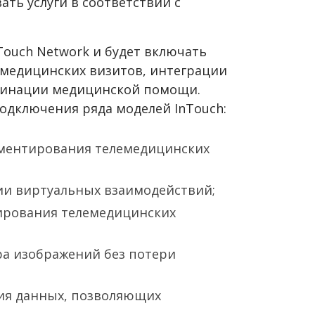
ть услуги в соответствии с
nTouch Network и будет включать
медицинских визитов, интеграции
динации медицинской помощи.
одключения ряда моделей InTouch:
кументирования телемедицинских
ции виртуальных взаимодействий;
нирования телемедицинских
ра изображений без потери
ения данных, позволяющих