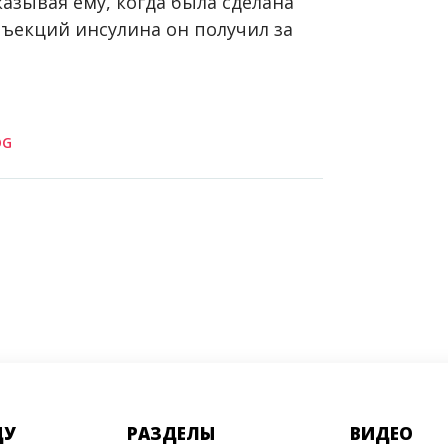
казывая ему, когда была сделана
нъекций инсулина он получил за
OG
ДУ
РАЗДЕЛЫ
ВИДЕО