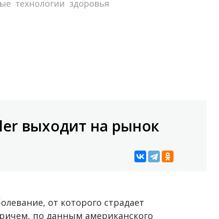
aler выходит на рынок
болевание, от которого страдает
ричем, по данным американского